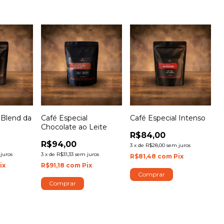
 Blend da
Café Especial
Café Especial Intenso
Chocolate ao Leite
R$84,00
R$94,00
3
x
de
R$28,00
sem juros
juros
3
x
de
R$31,33
sem juros
R$81,48
com
Pix
ix
R$91,18
com
Pix
Comprar
Comprar