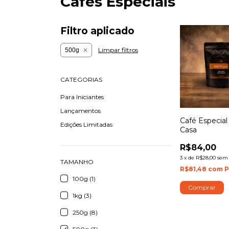
Cafés Especiais
Filtro aplicado
Limpar filtros
500g
CATEGORIAS
Para Iniciantes
Lançamentos
Café Especial
Edições Limitadas
Casa
R$84,00
3
x
de
R$28,00
sem 
TAMANHO
R$81,48
com
P
100g (1)
Comprar
1kg (3)
250g (8)