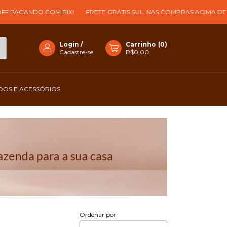
PAGANDO COM PIX!
FRETE GRÁTIS SUL, NAS COMPRAS ACIMA DE R$ 3
Login
/
Carrinho
(
0
)
Cadastre-se
R$0,00
OS E ACESSÓRIOS
Ordenar por