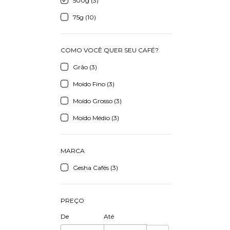
500g (3)
75g (10)
COMO VOCÊ QUER SEU CAFÉ?
Grão (3)
Moído Fino (3)
Moído Grosso (3)
Moído Médio (3)
MARCA
Gesha Cafés (3)
PREÇO
De
Até