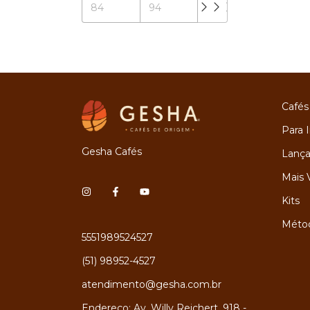
Cafés
Para I
Gesha Cafés
Lanç
Mais 
Kits
Métod
5551989524527
(51) 98952-4527
atendimento@gesha.com.br
Endereço: Av. Willy Reichert, 918 -