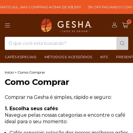
ÁTIS SUL, NAS COMPRAS ACIMA DE R$ 399!
3% OFF PAGANDO COM PI
0
CAFÉS ESPECIAIS
MÉTODOS E ACESSÓRIOS
KITS
PRESENT
Início
>
Como Comprar
Como Comprar
Comprar na Gesha é simples, rápido e seguro:
1. Escolha seus cafés
Navegue pelas nossas categorias e encontre o café
ideal para o seu momento:
Cafés especiais: seleção dos nossos melhores grãos