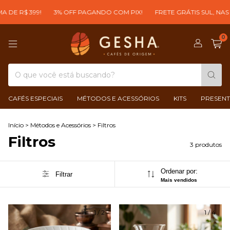
DE R$ 399!
3% OFF PAGANDO COM PIX!
FRETE GRÁTIS SUL, NAS 
0
CAFÉS ESPECIAIS
MÉTODOS E ACESSÓRIOS
KITS
PRESENT
Início
>
Métodos e Acessórios
>
Filtros
Filtros
3 produtos
Ordenar por:
Filtrar
Mais vendidos
1
/
2
1
/
4