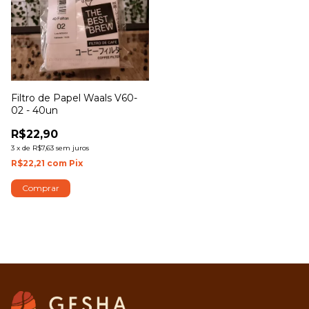
Filtro de Papel Waals V60-
02 - 40un
R$22,90
3
x
de
R$7,63
sem juros
R$22,21
com
Pix