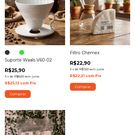
Filtro Chemex
Suporte Waals V60-02
R$22,90
3
x
de
R$7,63
sem juros
R$25,90
R$22,21
com
Pix
3
x
de
R$8,63
sem juros
R$25,12
com
Pix
Comprar