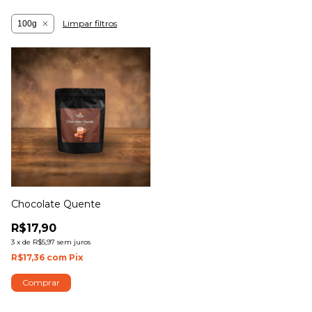
Limpar filtros
100g
Chocolate Quente
R$17,90
3
x
de
R$5,97
sem juros
R$17,36
com
Pix
Comprar