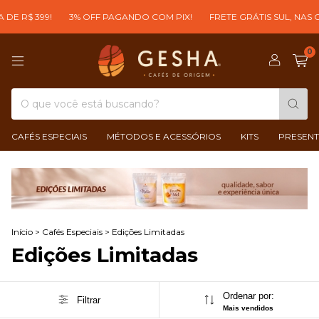
DE R$ 399!
3% OFF PAGANDO COM PIX!
FRETE GRÁTIS SUL, NAS C
0
CAFÉS ESPECIAIS
MÉTODOS E ACESSÓRIOS
KITS
PRESENT
Início
>
Cafés Especiais
>
Edições Limitadas
Edições Limitadas
Ordenar por:
Filtrar
Mais vendidos