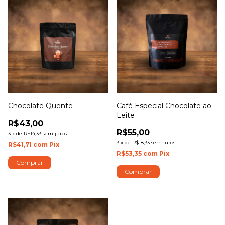
Chocolate Quente
Café Especial Chocolate ao
Leite
R$43,00
R$55,00
3
x
de
R$14,33
sem juros
3
x
de
R$18,33
sem juros
R$41,71
com
Pix
R$53,35
com
Pix
Comprar
Comprar