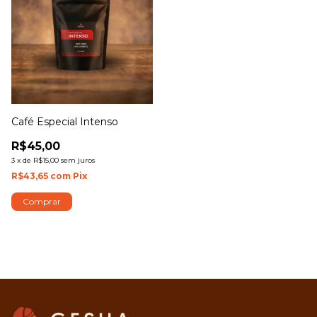
Café Especial Intenso
R$45,00
3
x
de
R$15,00
sem juros
R$43,65
com
Pix
Comprar