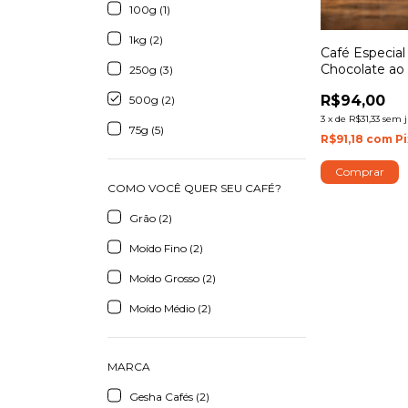
100g (1)
1kg (2)
Café Especial
Chocolate ao 
250g (3)
R$94,00
500g (2)
3
x
de
R$31,33
sem j
75g (5)
R$91,18
com
Pi
Comprar
COMO VOCÊ QUER SEU CAFÉ?
Grão (2)
Moído Fino (2)
Moído Grosso (2)
Moído Médio (2)
MARCA
Gesha Cafés (2)