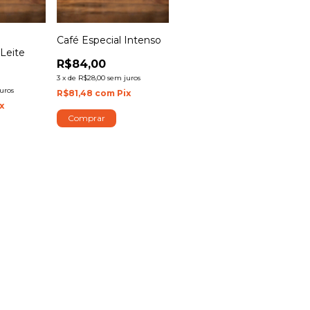
Café Especial Intenso
Leite
R$84,00
3
x
de
R$28,00
sem juros
uros
R$81,48
com
Pix
x
Comprar