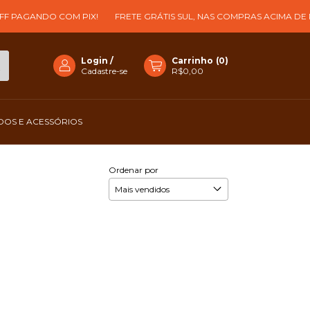
 PAGANDO COM PIX!
FRETE GRÁTIS SUL, NAS COMPRAS ACIMA DE R$ 
Login
/
Carrinho
(
0
)
Cadastre-se
R$0,00
OS E ACESSÓRIOS
Ordenar por