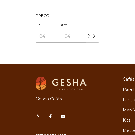
PREÇO
De
Até
Cafés
Para I
Gesha Cafés
Lanç
Mais 
Kits
Métod