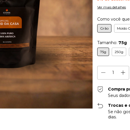
Ver mais detalhes
Como você quer
Grão
Moído G
Tamanho:
75g
75g
250g
Compra p
Seus dados
Trocas e 
Se não gos
dias.