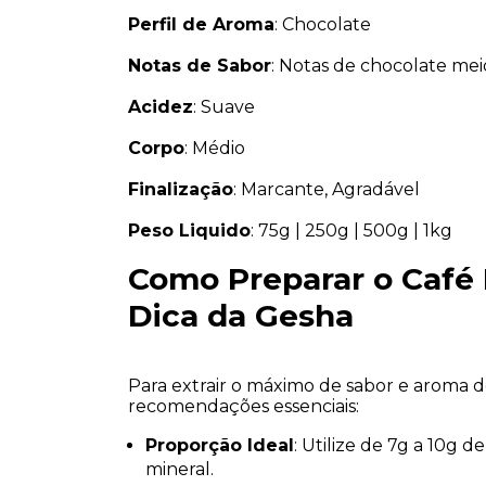
Perfil de Aroma
: Chocolate
Notas de Sabor
: 
Notas de chocolate me
Acidez
: Suave
Corpo
: Médio
Finalização
: 
Marcante, Agradável
Peso Liquido
: 75g | 250g | 500g | 1kg
Como Preparar o Café P
Dica da Gesha
Para extrair o máximo de sabor e aroma do 
recomendações essenciais:
Proporção Ideal
:
 Utilize de 
7g a 10g de
mineral.