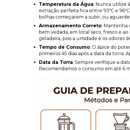
Temperatura da Água
:
 Nunca utilize 
extração perfeita fica entre 
93ºC e 96ºC
bolhas começarem a subir, ou aguarde 
Armazenamento Correto
:
 Mantenha o
bem vedada, em local seco, fresco e ao 
geladeira
, pois a umidade e os odores d
Tempo de Consumo
:
 O ápice do pote
primeiros 
45 dias após a data da torra
. 
Data da Torra
:
 Sempre verifique a dat
Recomendamos o consumo em até 6 mese