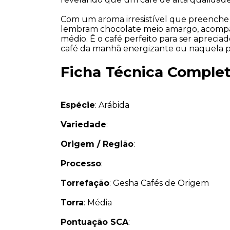
Com um aroma irresistível que preenche o
lembram 
chocolate meio amargo
, acomp
médio. É o café perfeito para ser aprecia
café da manhã energizante ou naquela p
Ficha Técnica Comple
Espécie
: Arábida
Variedade
:
Origem / Região
: 
Processo
:
Torrefação
: Gesha Cafés de Origem
Torra
: Média
Pontuação SCA
: 