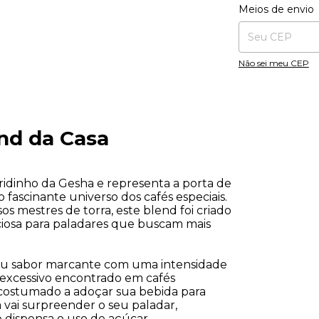
Entregas para o CE
Meios de envio
Não sei meu CEP
end da Casa
ridinho da Gesha e representa a porta de 
 fascinante universo dos cafés especiais. 
 mestres de torra, este blend foi criado 
ciosa para paladares que buscam mais 
o seu sabor marcante com uma intensidade 
 excessivo encontrado em cafés 
 acostumado a adoçar sua bebida para 
 vai surpreender o seu paladar, 
 dispensa o uso de açúcar.