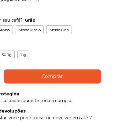
 seu café?:
Grão
rosso
Moído Médio
Moído Fino
500g
1kg
rotegida
 cuidados durante toda a compra.
devoluções
tar, você pode trocar ou devolver em até 7