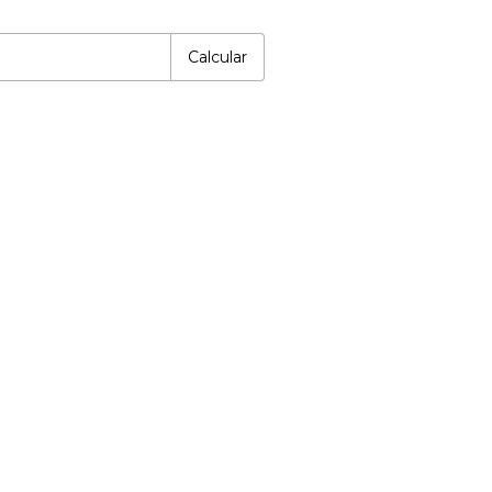
P:
Alterar CEP
Calcular