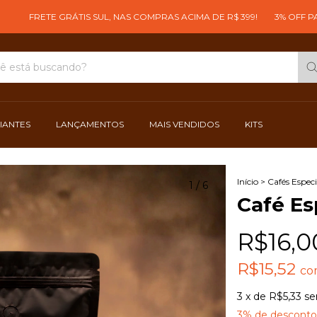
TE GRÁTIS SUL, NAS COMPRAS ACIMA DE R$ 399!
3% OFF PAGANDO C
CIANTES
LANÇAMENTOS
MAIS VENDIDOS
KITS
Início
>
Cafés Especi
1
/
6
Café Es
R$16,0
R$15,52
co
3
x de
R$5,33
se
3% de desconto