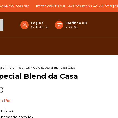
OM PIX!
FRETE GRÁTIS SUL, NAS COMPRAS ACIMA DE R$ 399!
3% 
Login
/
Carrinho
(
0
)
Cadastre-se
R$0,00
ais
>
Para Iniciantes
>
Café Especial Blend da Casa
pecial Blend da Casa
0
m
Pix
m juros
pagando com Pix