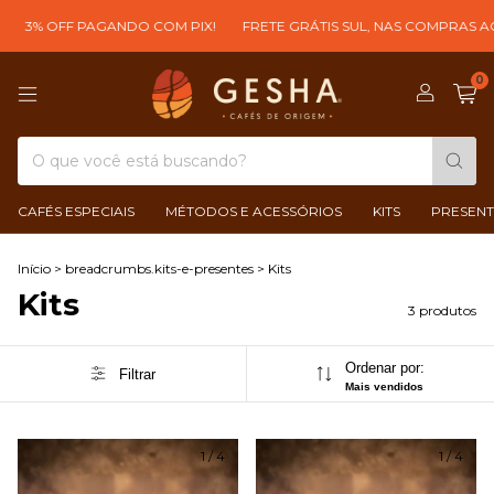
 OFF PAGANDO COM PIX!
FRETE GRÁTIS SUL, NAS COMPRAS ACIMA DE
0
CAFÉS ESPECIAIS
MÉTODOS E ACESSÓRIOS
KITS
PRESENT
Início
>
breadcrumbs.kits-e-presentes
>
Kits
Kits
3 produtos
Ordenar por:
Filtrar
Mais vendidos
1
/
4
1
/
4