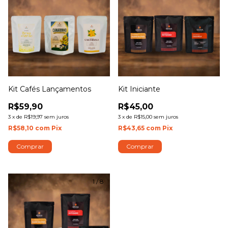
Kit Cafés Lançamentos
Kit Iniciante
R$59,90
R$45,00
3
x
de
R$19,97
sem juros
3
x
de
R$15,00
sem juros
R$58,10
com
Pix
R$43,65
com
Pix
Comprar
Comprar
1
/
8