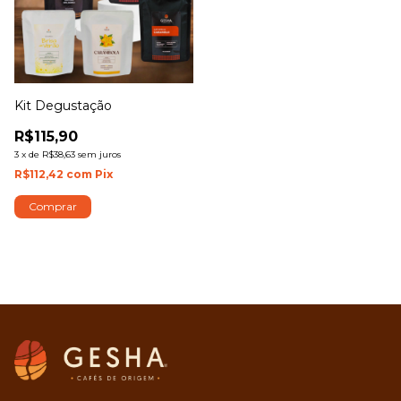
Kit Degustação
R$115,90
3
x
de
R$38,63
sem juros
R$112,42
com
Pix
Comprar