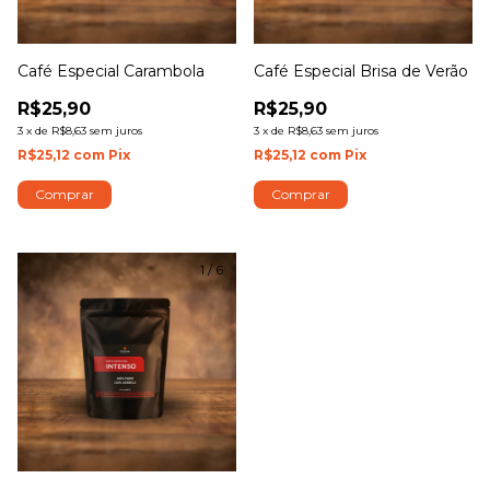
Café Especial Carambola
Café Especial Brisa de Verão
R$25,90
R$25,90
3
x
de
R$8,63
sem juros
3
x
de
R$8,63
sem juros
R$25,12
com
Pix
R$25,12
com
Pix
Comprar
Comprar
1
/
6