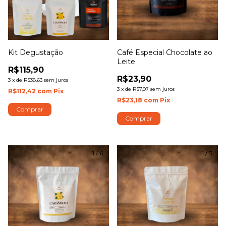
Kit Degustação
Café Especial Chocolate ao
Leite
R$115,90
R$23,90
3
x
de
R$38,63
sem juros
3
x
de
R$7,97
sem juros
R$112,42
com
Pix
R$23,18
com
Pix
Comprar
Comprar
1
/
6
1
/
5