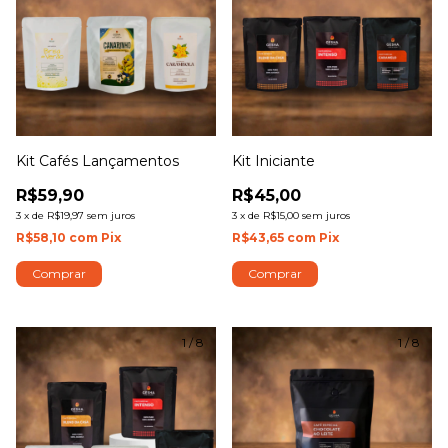
Kit Cafés Lançamentos
Kit Iniciante
R$59,90
R$45,00
3
x
de
R$19,97
sem juros
3
x
de
R$15,00
sem juros
R$58,10
com
Pix
R$43,65
com
Pix
Comprar
Comprar
1
/
8
1
/
8