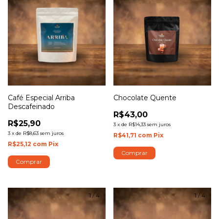
Café Especial Arriba
Chocolate Quente
Descafeinado
R$43,00
R$25,90
3
x
de
R$14,33
sem juros
3
x
de
R$8,63
sem juros
R$41,71
com
Pix
R$25,12
com
Pix
Comprar
Comprar
1
/
4
1
/
4