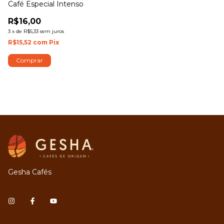
Café Especial Intenso
R$16,00
3
x
de
R$5,33
sem juros
R$15,52
com
Pix
Comprar
Gesha Cafés