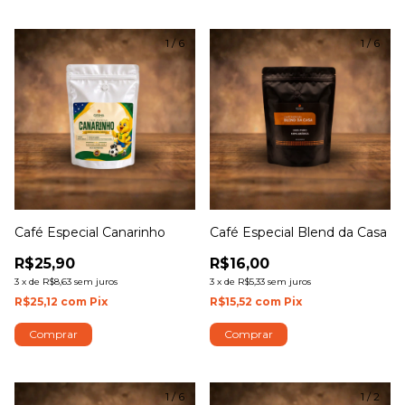
1
/
6
1
/
6
Café Especial Canarinho
Café Especial Blend da Casa
R$25,90
R$16,00
3
x
de
R$8,63
sem juros
3
x
de
R$5,33
sem juros
R$25,12
com
Pix
R$15,52
com
Pix
Comprar
Comprar
1
/
6
1
/
2