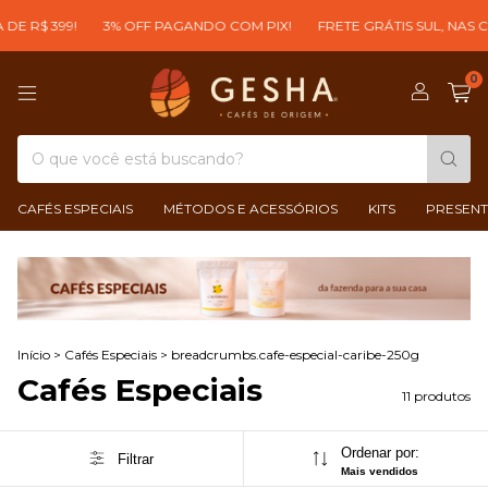
$ 399!
3% OFF PAGANDO COM PIX!
FRETE GRÁTIS SUL, NAS COMP
0
CAFÉS ESPECIAIS
MÉTODOS E ACESSÓRIOS
KITS
PRESENT
Início
>
Cafés Especiais
>
breadcrumbs.cafe-especial-caribe-250g
Cafés Especiais
11 produtos
Ordenar por:
Filtrar
Mais vendidos