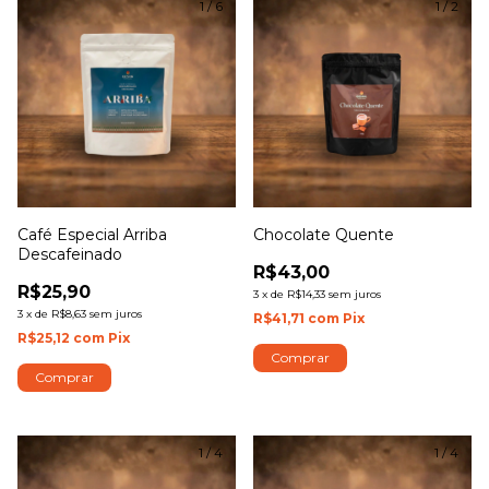
1
/
6
1
/
2
Café Especial Arriba
Chocolate Quente
Descafeinado
R$43,00
R$25,90
3
x
de
R$14,33
sem juros
3
x
de
R$8,63
sem juros
R$41,71
com
Pix
R$25,12
com
Pix
Comprar
Comprar
1
/
4
1
/
4