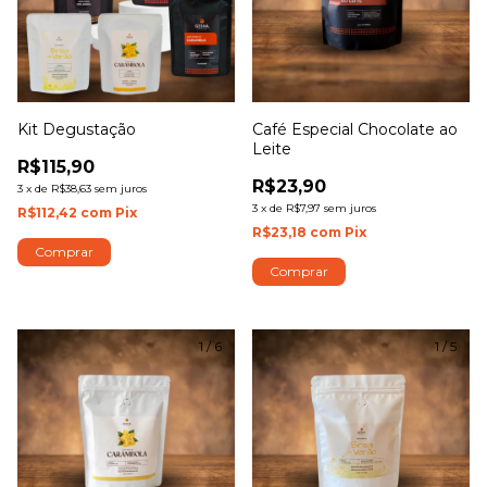
Kit Degustação
Café Especial Chocolate ao
Leite
R$115,90
R$23,90
3
x
de
R$38,63
sem juros
3
x
de
R$7,97
sem juros
R$112,42
com
Pix
R$23,18
com
Pix
Comprar
Comprar
1
/
6
1
/
5