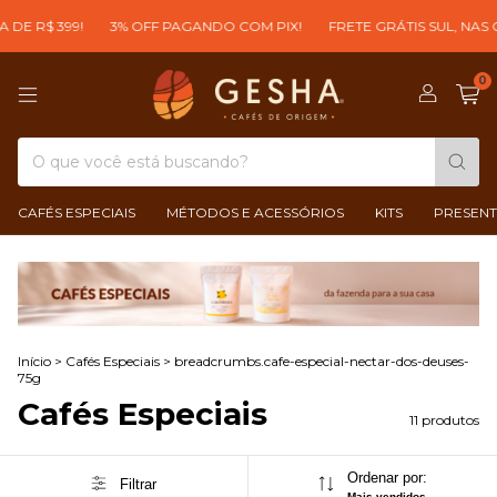
R$ 399!
3% OFF PAGANDO COM PIX!
FRETE GRÁTIS SUL, NAS COM
0
CAFÉS ESPECIAIS
MÉTODOS E ACESSÓRIOS
KITS
PRESENT
Início
>
Cafés Especiais
>
breadcrumbs.cafe-especial-nectar-dos-deuses-
75g
Cafés Especiais
11 produtos
Ordenar por:
Filtrar
Mais vendidos