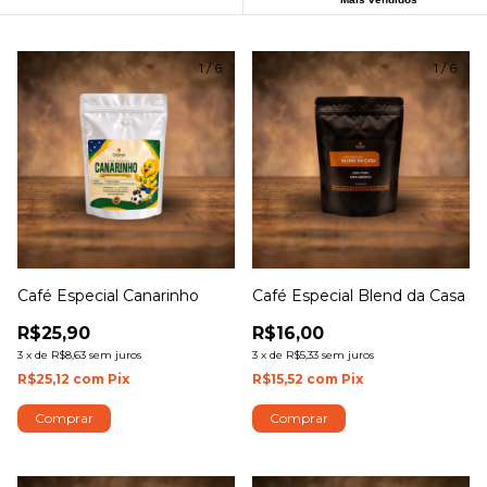
1
/
6
1
/
6
Café Especial Canarinho
Café Especial Blend da Casa
R$25,90
R$16,00
3
x
de
R$8,63
sem juros
3
x
de
R$5,33
sem juros
R$25,12
com
Pix
R$15,52
com
Pix
Comprar
Comprar