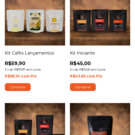
Kit Cafés Lançamentos
Kit Iniciante
R$59,90
R$45,00
3
x
de
R$19,97
sem juros
3
x
de
R$15,00
sem juros
R$58,10
com
Pix
R$43,65
com
Pix
Comprar
Comprar
1
/
8
1
/
8