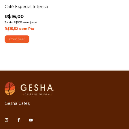
Café Especial Intenso
R$16,00
3
x
de
R$5,33
sem juros
R$15,52
com
Pix
Comprar
Gesha Cafés