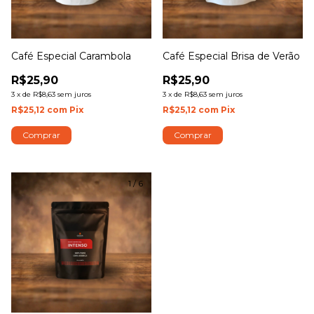
Café Especial Carambola
Café Especial Brisa de Verão
R$25,90
R$25,90
3
x
de
R$8,63
sem juros
3
x
de
R$8,63
sem juros
R$25,12
com
Pix
R$25,12
com
Pix
Comprar
Comprar
1
/
6