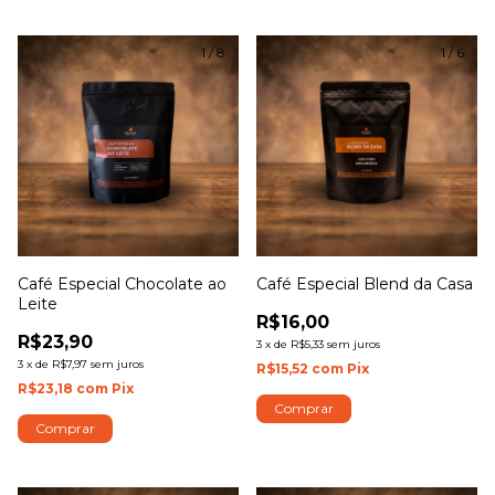
1
/
8
1
/
6
Café Especial Chocolate ao
Café Especial Blend da Casa
Leite
R$16,00
R$23,90
3
x
de
R$5,33
sem juros
3
x
de
R$7,97
sem juros
R$15,52
com
Pix
R$23,18
com
Pix
Comprar
Comprar