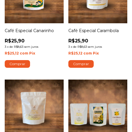
Café Especial Canarinho
Café Especial Carambola
R$25,90
R$25,90
3
x
de
R$8,63
sem juros
3
x
de
R$8,63
sem juros
R$25,12
com
Pix
R$25,12
com
Pix
Comprar
Comprar
1
/
5
1
/
4