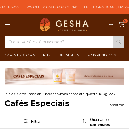
$ 399!
3% OFF PAGANDO COM PIX!
FRETE GRÁTIS SUL, NAS COMP
0
CAFÉS ESPECIAIS
KITS
PRESENTES
MAIS VENDIDOS
Início
>
Cafés Especiais
>
breadcrumbs.chocolate-quente-100g-225
Cafés Especiais
11 produtos
Ordenar por:
Filtrar
Mais vendidos