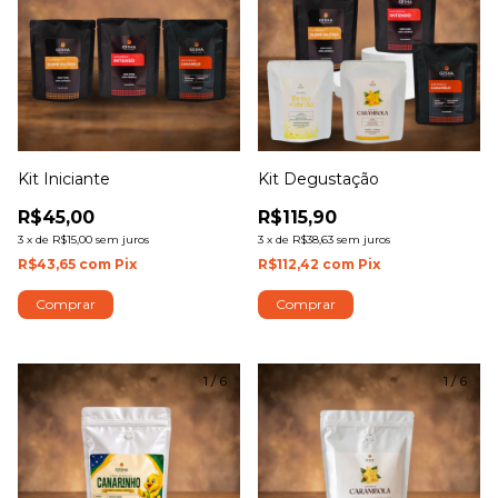
Kit Iniciante
Kit Degustação
R$45,00
R$115,90
3
x
de
R$15,00
sem juros
3
x
de
R$38,63
sem juros
R$43,65
com
Pix
R$112,42
com
Pix
Comprar
Comprar
1
/
6
1
/
6