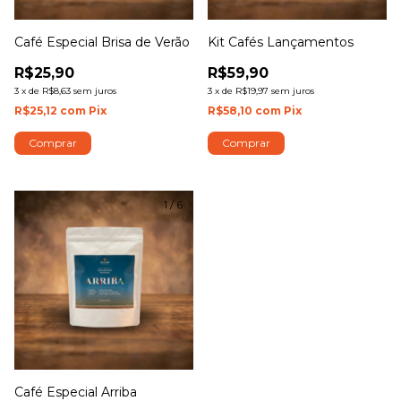
Café Especial Brisa de Verão
Kit Cafés Lançamentos
R$25,90
R$59,90
3
x
de
R$8,63
sem juros
3
x
de
R$19,97
sem juros
R$25,12
com
Pix
R$58,10
com
Pix
Comprar
Comprar
1
/
6
Café Especial Arriba