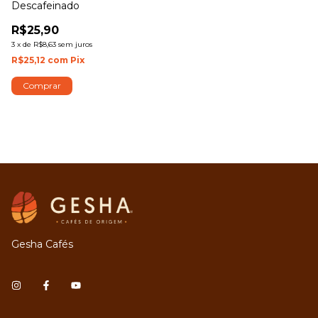
Descafeinado
R$25,90
3
x
de
R$8,63
sem juros
R$25,12
com
Pix
Comprar
Gesha Cafés