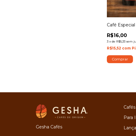
Café Especial
R$16,00
3
x
de
R$5,33
sem j
R$15,52
com
Pi
Comprar
Cafés
Para I
Gesha Cafés
Lanç