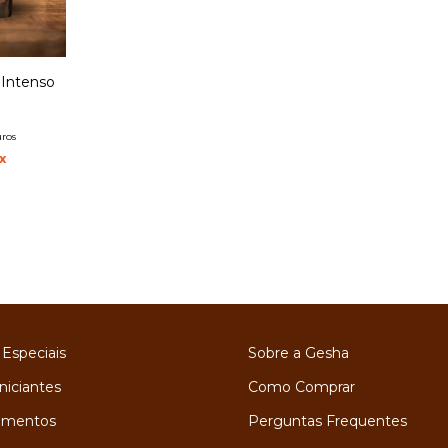
 Intenso
uros
x
 Especiais
Sobre a Gesha
niciantes
Como Comprar
amentos
Perguntas Frequentes