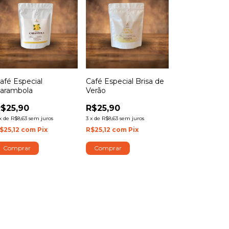
afé Especial
Café Especial Brisa de
arambola
Verão
$25,90
R$25,90
x
de
R$8,63
sem juros
3
x
de
R$8,63
sem juros
$25,12
com
Pix
R$25,12
com
Pix
Comprar
Comprar