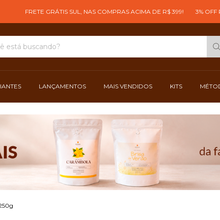
FRETE GRÁTIS SUL, NAS COMPRAS ACIMA DE R$ 399!
3% OFF PAGA
CIANTES
LANÇAMENTOS
MAIS VENDIDOS
KITS
MÉTOD
-250g