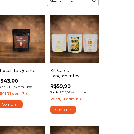
hocolate Quente
Kit Cafés
Lançamentos
R$43,00
R$59,90
x
de
R$14,33
sem juros
3
x
de
R$19,97
sem juros
$41,71
com
Pix
R$58,10
com
Pix
Comprar
Comprar