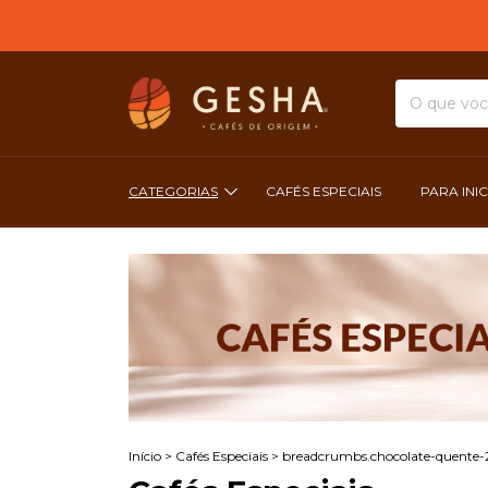
CATEGORIAS
CAFÉS ESPECIAIS
PARA INI
Início
>
Cafés Especiais
>
breadcrumbs.chocolate-quente