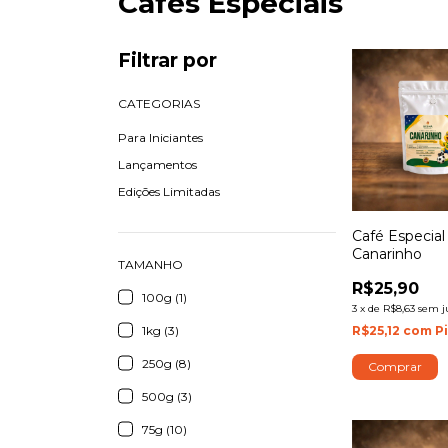
Cafés Especiais
Filtrar por
CATEGORIAS
Para Iniciantes
Lançamentos
Edições Limitadas
Café Especial
Canarinho
TAMANHO
R$25,90
100g (1)
3
x
de
R$8,63
sem j
R$25,12
com
P
1kg (3)
250g (8)
Comprar
500g (3)
75g (10)