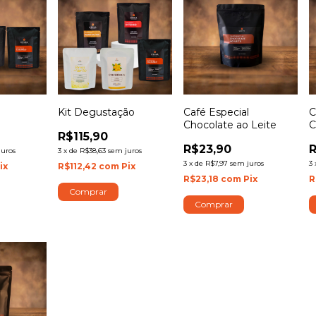
Kit Degustação
Café Especial
C
Chocolate ao Leite
C
R$115,90
R$23,90
R
juros
3
x
de
R$38,63
sem juros
3
x
de
R$7,97
sem juros
3
ix
R$112,42
com
Pix
R$23,18
com
Pix
R
Comprar
Comprar