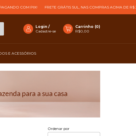
NDO COM PIX!
FRETE GRÁTIS SUL, NAS COMPRAS ACIMA DE R$ 399!
Login
/
Carrinho
(
0
)
Cadastre-se
R$0,00
OS E ACESSÓRIOS
Ordenar por