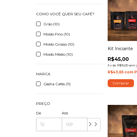
COMO VOCÊ QUER SEU CAFÉ?
Grão (10)
Moído Fino (10)
Moído Grosso (10)
Kit Iniciante
Moído Médio (10)
R$45,00
3
x
de
R$15,00
sem 
R$43,65
com
P
MARCA
Comprar
Gesha Cafés (11)
PREÇO
De
Até