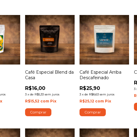
Café Especial Blend da
Café Especial Arriba
C
Casa
Descafeinado
R$16,00
R$25,90
3
uros
3
x
de
R$5,33
sem juros
3
x
de
R$8,63
sem juros
R
ix
R$15,52
com
Pix
R$25,12
com
Pix
Comprar
Comprar